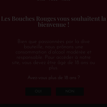
Les Bouches Rouges vous souhaitent la
bienvenue !
Bien que passionnées par la dive
bouteille, nous prônons une
consommation d’alcool modérée et
EN RUPTURE DE STOCK
responsable. Pour accéder à notre
site, vous devez être âgé de 18 ans ou
plus.
La Dournie
Avez-vous plus de 18 ans ?
Languedoc - Roussillon
OUI
NON
€
32.75
TTC
Lire la suite