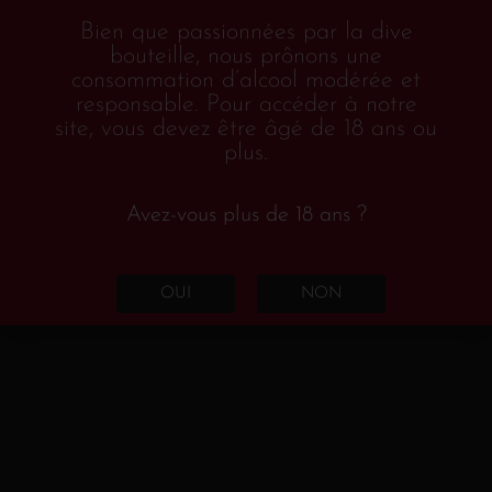
Bien que passionnées par la dive
Ajouter au
bouteille, nous prônons une
panier
consommation d’alcool modérée et
responsable. Pour accéder à notre
site, vous devez être âgé de 18 ans ou
plus.
1
2
3
4
…
18
19
20
Avez-vous plus de 18 ans ?
→
OUI
NON
Notre boutique
Cartes cadeau
(1)
Box et coffrets
(3)
Edition
(2)