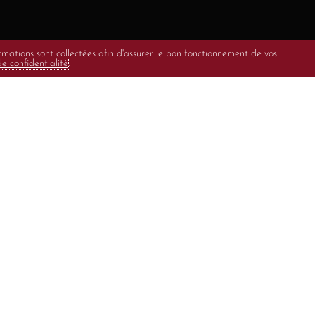
rmations sont collectées afin d'assurer le bon fonctionnement de vos
de confidentialité
.
ire
Sabon
 Toulouse, Isabelle Sabon
Janasse, à Courthezon, en
 achète avec son père une
4. Son père est tombé fou
lminant et à la limite du
gne se trouve une vieille