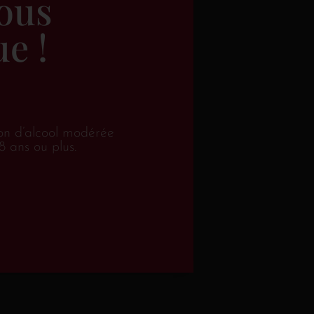
ous
nt une bouche chaleureuse, ample, riche et
e !
 beaucoup de caractère et de potentiel; une
rder !
on d’alcool modérée
8 ans ou plus.
R