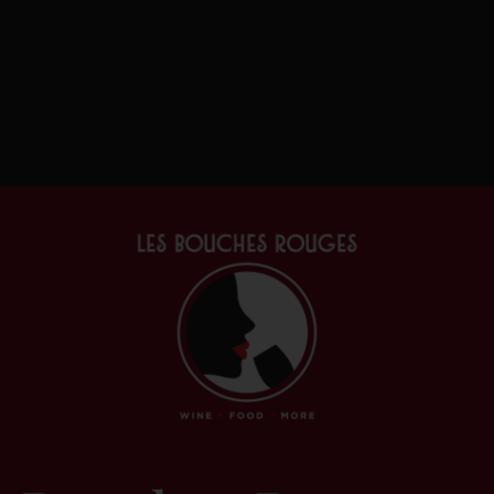
Accueil
/
Vins & alcools
/
Rouge
/
Franc
Dieu
Côtes Du Rhône Vi
Rhône
Clos St-Antonin
AOC Côtes du Rh
,
Grenache – Mourvèdre – Syrah
Ce vin dévoile une belle robe fo
des arômes de fruits rouges, de v