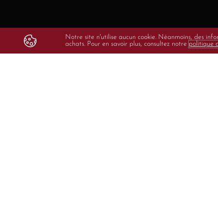
Notre site n'utilise aucun cookie. Néanmoins, des info
achats. Pour en savoir plus, consultez notre
politique 
Une nouvelle histo
Isabelle 
Après des études en oenologie à la faculté de
rejoint le domaine familial, le Domaine de la 
2001. Pour écrire une nouvelle histoire, elle
propriété sur la commune de Jonquières fin 201
amoureux de ce Clos Saint-Antonin, au point cu
Plan de Dieu. Au milieu des 15 hectares de vi