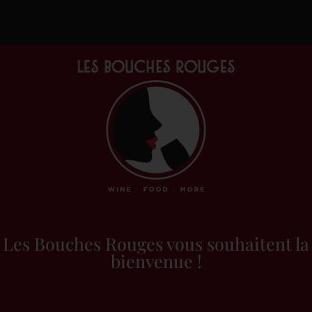
Accueil
/
Vins &
alcools
/
Rouge
/
France
/
Rhône
/ La Petite Robe
Rouge
La Petite Robe Rouge
Les Bouches Rouges vous souhaitent la
bienvenue !
Rhône