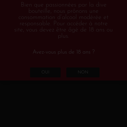
AOC Côtes du Rhône
La Petite Robe Rouge
,
,
Bien que passionnées par la dive
bouteille, nous prônons une
2024
consommation d’alcool modérée et
responsable. Pour accéder à notre
Grenache – Syrah
site, vous devez être âgé de 18 ans ou
plus.
Avec sa séduisante robe rouge intense, ce vin
généreux invite à la dégustation. Il évoque
Avez-vous plus de 18 ans ?
des fruits gorgés de soleil avec des notes
épicées que l’on retrouve en bouche et qui
OUI
NON
viennent équilibrer sa puissance. C’est une
cuvée équilibrée avec une belle structure et
des tanins soyeux. Le charme de la petite robe
rouge opère sans aucun doute !
En savoir plus sur ce vin.
€
12.20
TTC