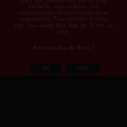
Bien que passionnées par la dive
bouteille, nous prônons une
Accueil
/
Vins &
consommation d’alcool modérée et
alcools
/
Rouge
/
France
/
Languedoc -
responsable. Pour accéder à notre
site, vous devez être âgé de 18 ans ou
Roussillon
/ Les Bouches Rouges “L’envie”
plus.
Les Bouches Rouges
Avez-vous plus de 18 ans ?
“L’envie”
OUI
NON
Languedoc - Roussillon
Château Coupe-Roses
AOC Minervois
2023
,
,
Grenache – Carignan – Syrah
La robe de ce vin est de couleur rouge pâle,
brillante avec de légères teintes violines. Le