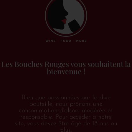
Les Bouches Rouges vous souhaitent la
bienvenue !
Bien que passionnées par la dive
bouteille, nous prônons une
Accueil
/
Vins &
consommation d’alcool modérée et
responsable. Pour accéder à notre
alcools
/
Blanc
/
France
/
Alsace
/ Pinot Gris
site, vous devez être âgé de 18 ans ou
“Sélénite”
plus.