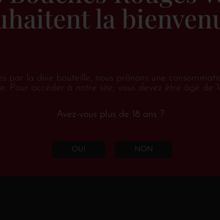
florales. La finale est longue e
uhaitent la bienvenu
matière relativement tendu et bi
En savoir plus sur ce vin.
€
17.15
TTC
es par la dive bouteille, nous prônons une consommati
e. Pour accéder à notre site, vous devez être âgé de 1
Disponibilité :
En stock
Avez-vous plus de 18 ans ?
AJOUTER AU PANIE
OUI
NON