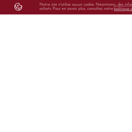
Notre site n'utilise aucun cookie. Néanmoins, des info
achats. Pour en savoir plus, consultez notre
politique 
L’Alsace dans toute sa 
Carolyn 
Carolyn est la 10ème génération à œuvrer à l
dans le pittoresque village de Hunawihr en Alsa
Domaine familial depuis 1698, il a pris son ess
de François Sipp de Ribeauvillé et Marie-Loui
fils, Jacques, et sa femme, Laura, californien
viticulture et œnologie, reprennent le domaine e
Aujourd’hui, un vent de fraîcheur souffle 