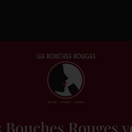
Accueil
/
Vins & alcools
/
Blanc
/
Franc
Riesling Vieilles V
Alsace
AOC Alsace Riesling
Domaine Si
,
Riesling
Ce vin présente un nez fin et 
s Bouches Rouges v
L‘attaque est souple. La bouche e