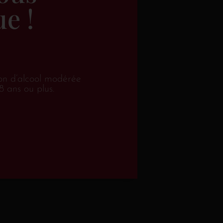
t minérale. C’est un Riesling avec une belle
e !
en construit.
on d’alcool modérée
8 ans ou plus.
R