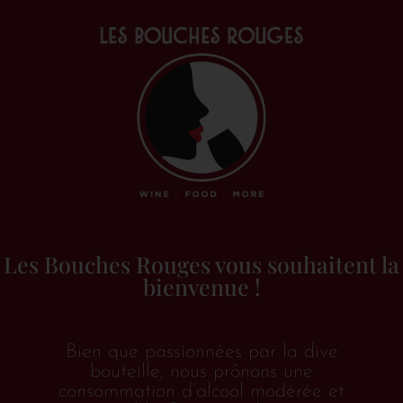
Dame de Boüard par
Les Bouches Rouges vous souhaitent la
bienvenue !
Angélique Bayet par
vinsdebordeaux.be
Bien que passionnées par la dive
Laisser un commentaire
/
Presse
/ Par
Tung NGUYEN
bouteille, nous prônons une
consommation d’alcool modérée et
Je bois ce vin lors d’un bon repas entre amis. J’aime la