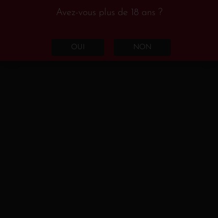
Languedoc-Roussillon
(17)
Avez-vous plus de 18 ans ?
Loire
(3)
Rhône
(6)
OUI
NON
Rosé
(7)
France
(7)
Champagne
(1)
Languedoc - Roussillon
(5)
Loire
(1)
Rouge
(74)
Portugal
(1)
Espagne
(5)
Rioja
(1)
Castilla y Leon
(2)