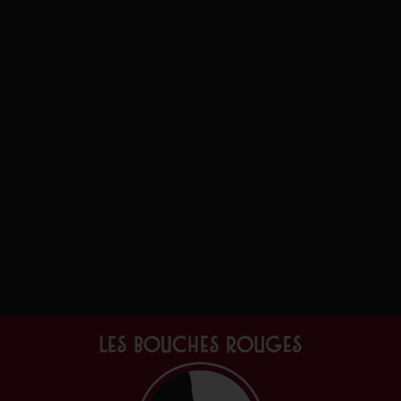
Cartes cadeau
(1)
Box et coffrets
(3)
Edition
(2)
Colette magazine
(2)
Numéros
(1)
Packs découverte
(1)
Vins & alcools
(156)
Orange
(1)
France
(1)
Alsace
(1)
Blanc
(74)
Portugal
(1)