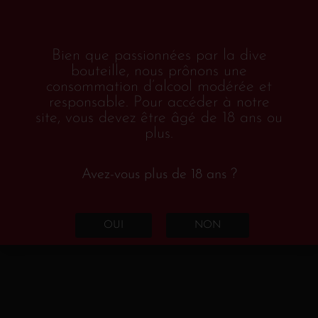
Allemagne
(1)
Hesse rhénane
(1)
Bien que passionnées par la dive
Belgique
(2)
bouteille, nous prônons une
Espagne
(2)
consommation d’alcool modérée et
responsable. Pour accéder à notre
Galice
(1)
site, vous devez être âgé de 18 ans ou
plus.
Rioja
(1)
France
(68)
Avez-vous plus de 18 ans ?
Champagne
(4)
Sud-Ouest
(4)
OUI
NON
Alsace
(18)
Bordeaux
(3)
Bourgogne
(13)
Languedoc-Roussillon
(17)