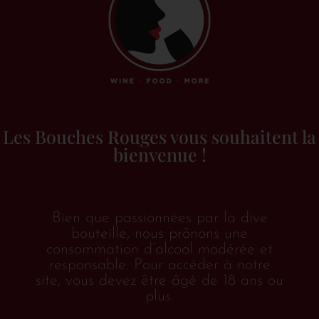
Allemagne
(1)
Hesse rhénane
(1)
Belgique
(2)
Espagne
(2)
Galice
(1)
Les Bouches Rouges vous souhaitent la
Rioja
(1)
bienvenue !
France
(68)
Champagne
(4)
Bien que passionnées par la dive
Sud-Ouest
(4)
bouteille, nous prônons une
Alsace
(18)
consommation d’alcool modérée et
responsable. Pour accéder à notre
Bordeaux
(3)
site, vous devez être âgé de 18 ans ou
plus.
Bourgogne
(13)