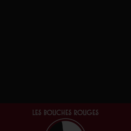
Cartes cadeau
(1)
Box et coffrets
(3)
Edition
(2)
Colette magazine
(2)
Numéros
(1)
Packs découverte
(1)
Vins & alcools
(156)
Orange
(1)
France
(1)
Alsace
(1)
Blanc
(74)
Portugal
(1)