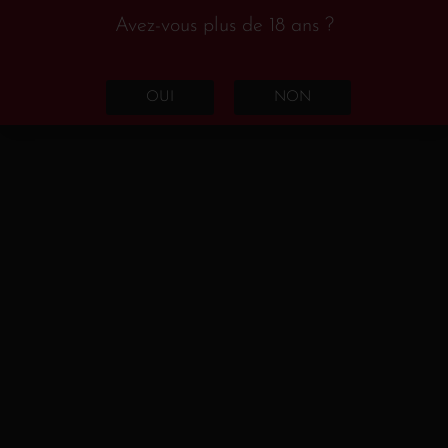
Languedoc-Roussillon
(17)
Avez-vous plus de 18 ans ?
Loire
(3)
Rhône
(6)
OUI
NON
Rosé
(7)
France
(7)
Champagne
(1)
Languedoc - Roussillon
(5)
Loire
(1)
Rouge
(74)
Portugal
(1)
Espagne
(5)
Rioja
(1)
Castilla y Leon
(2)