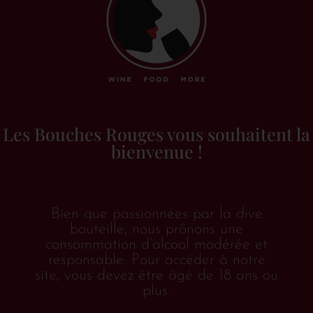
Allemagne
(1)
Hesse rhénane
(1)
Belgique
(2)
Espagne
(2)
Galice
(1)
Les Bouches Rouges vous souhaitent la
Rioja
(1)
bienvenue !
France
(68)
Champagne
(4)
Bien que passionnées par la dive
Sud-Ouest
(4)
bouteille, nous prônons une
Alsace
(18)
consommation d’alcool modérée et
responsable. Pour accéder à notre
Bordeaux
(3)
site, vous devez être âgé de 18 ans ou
plus.
Bourgogne
(13)