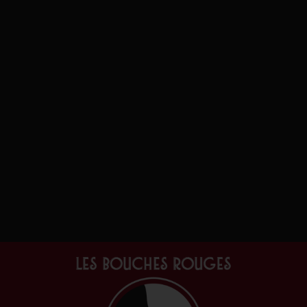
Cartes cadeau
(1)
Box et coffrets
(3)
Edition
(2)
Colette magazine
(2)
Numéros
(1)
Packs découverte
(1)
Vins & alcools
(156)
Orange
(1)
France
(1)
Alsace
(1)
Blanc
(74)
Portugal
(1)