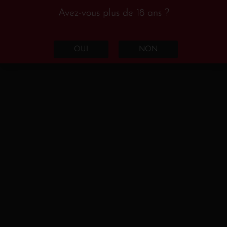
Languedoc-Roussillon
(17)
Avez-vous plus de 18 ans ?
Loire
(3)
Rhône
(6)
OUI
NON
Rosé
(7)
France
(7)
Champagne
(1)
Languedoc - Roussillon
(5)
Loire
(1)
Rouge
(74)
Portugal
(1)
Espagne
(5)
Rioja
(1)
Castilla y Leon
(2)