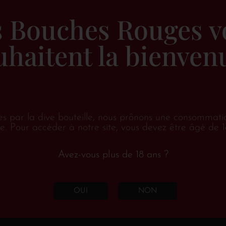
s Bouches Rouges v
uhaitent la bienvenu
es par la dive bouteille, nous prônons une consommati
e. Pour accéder à notre site, vous devez être âgé de 1
Avez-vous plus de 18 ans ?
OUI
NON