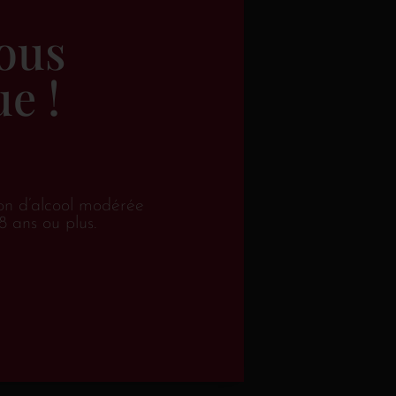
ous
e !
on d’alcool modérée
8 ans ou plus.