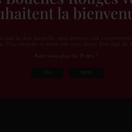
uhaitent la bienvenu
Les 7 hectares qu’exploite Clothil
Chinon, sur les communes de Panzo
es par la dive bouteille, nous prônons une consommati
le long de la rivière et dans les t
e. Pour accéder à notre site, vous devez être âgé de 1
Vienne reposent sur un sol compos
Avez-vous plus de 18 ans ?
propice à des vins de séduction, lé
OUI
NON
terres sont quant à elles établies su
issus de ce terroir sont des vins 
élevage en barriques en évitant 
franc est l’unique cépage travaillé
arômes de cassis, de framboises 