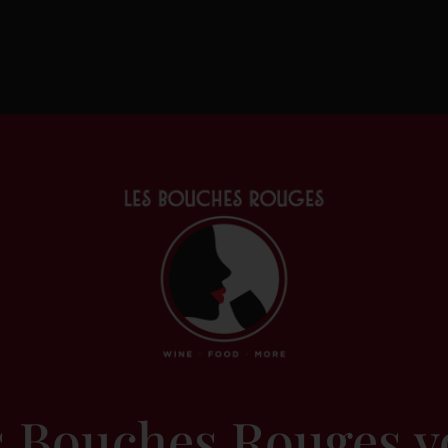
t son style parmi les 200 vignerons
ovante et bouscule les codes de la
 décalées expriment le potentiel
inon. Elle vinifie les vins selon son
effet millésime » qui pour elle est la
 faut dompter chaque année. Elle
 au travers de ses étiquettes qui
e “La Petite Robe Rouge”, “Prends-
s Bouches Rouges v