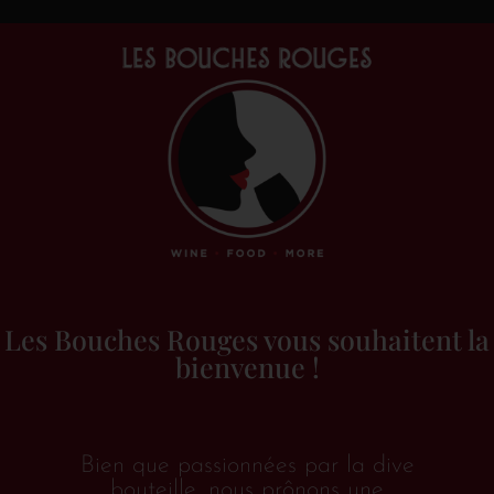
Les Bouches Rouges vous souhaitent la
bienvenue !
Accueil
/
Vins & alcools
/
Rosé
/
France
/
Loire
/ Ma
petite Robe Rose
Ma Petite Robe Rose
Bien que passionnées par la dive
bouteille, nous prônons une