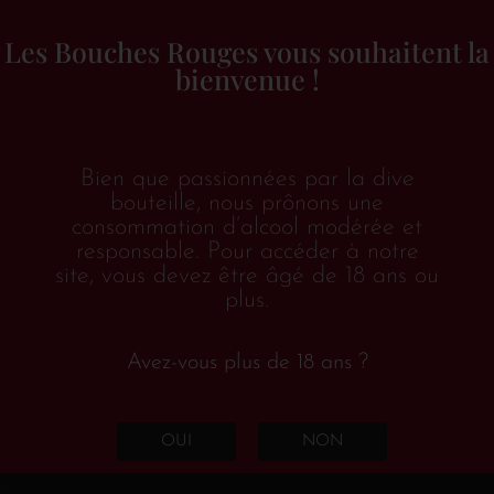
Coffret cadeau sur le thème de l’apéro avec couvercle
Les Bouches Rouges vous souhaitent la
coulissant noir imitation ardoise.
A l’intérieur, le
bienvenue !
premier compartiment comprend 1 bouteille de vin
rouge “
L’envie
” de Les Bouches Rouges. L’autre
compartiment contient les accessoires suivants :
Bien que passionnées par la dive
bouteille, nous prônons une
1 sommelier double-appui
consommation d’alcool modérée et
1 aérateur
responsable. Pour accéder à notre
site, vous devez être âgé de 18 ans ou
1 pompe à vide et 2 bouchons
plus.
1 set de 3 disques anti-goutte
1 totebag noir imprimé
Avez-vous plus de 18 ans ?
Cloison intérieure amovible et poignée corde.
Dimensions intérieures : 36 x 18.5 x 9 cm.
OUI
NON
€
49.60
TTC