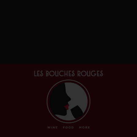
Accueil
/
Accessoires
/ Coffret “J’peux pas j’ai
apéro”
Coffret “J’peux Pas J’ai
Apéro”
Accessoires
Coffret bois 1 bouteille et 5 accessoires