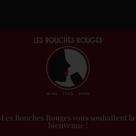
Les Bouches Rouges vous souhaitent la
bienvenue !
Accueil
/
Vins &
alcools
/
Rouge
/
France
/
Rhône
/ L’Alflor