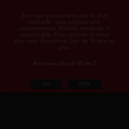
L’Alflor
Bien que passionnées par la dive
bouteille, nous prônons une
consommation d’alcool modérée et
responsable. Pour accéder à notre
Rhône
site, vous devez être âgé de 18 ans ou
plus.
2017
Domaine La Fourmone
AOC Ventoux
,
,
Cinsault – Grenache – Mourvèdre
Avez-vous plus de 18 ans ?
Ce vin à la robe brillante révèle des arômes
OUI
NON
de fruits rouges comme la fraise, la framboise
et la cerise mêlés à des arômes de garrigue.
L’attaque en bouche est souple et suave avec
une belle matière. La finale est poivrée ce qui
amène du peps à la dégustation. C’est un vin
fringant tout en finesse doté d’une belle