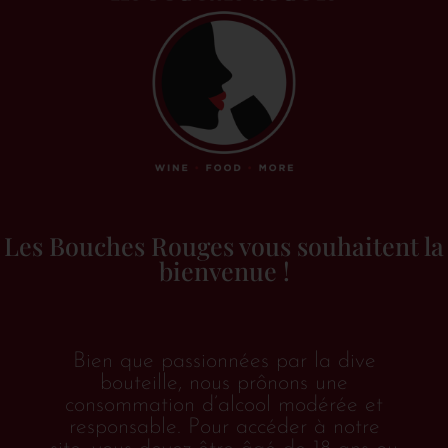
Les Bouches Rouges vous souhaitent la
bienvenue !
Bien que passionnées par la dive
bouteille, nous prônons une
Accueil
/
Vins &
consommation d’alcool modérée et
alcools
/
Rosé
/
France
/
Champagne
/ Rosé de
responsable. Pour accéder à notre