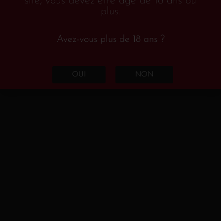
site, vous devez être âgé de 18 ans ou
saignée
plus.
Rosé De Saignée
Avez-vous plus de 18 ans ?
Champagne
OUI
NON
AOC Champagne
Champagne Baillette -
,
Prudhomme
Pinot Noir
Ce Champagne d’une belle robe rubis dévoile
un bouquet intense et expressif de fruits
rouges. En bouche, on retrouve ces arômes de
fruits mûrs comme le cassis et la framboise
accompagnés de notes d’épices douces. C’est