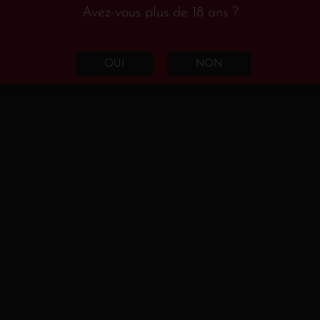
Avez-vous plus de 18 ans ?
Hesse rhénane
(1)
Belgique
(2)
OUI
NON
Espagne
(2)
Galice
(1)
Rioja
(1)
France
(68)
Champagne
(4)
Sud-Ouest
(4)
Alsace
(18)
Bordeaux
(3)
Bourgogne
(13)
Languedoc-Roussillon
(17)