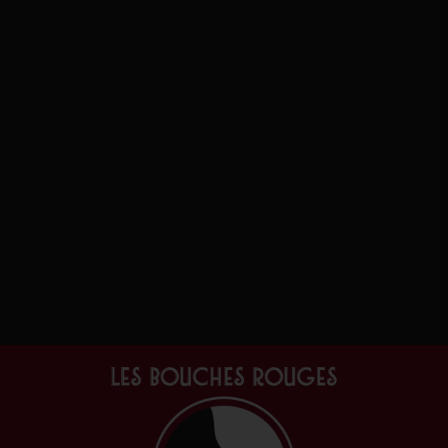
Tradition
Champagne
€
30.35
TTC
Ajouter au
panier
Notre boutique
Cartes cadeau
(1)