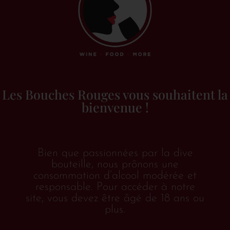
Box et coffrets
(3)
Edition
(2)
Colette magazine
(2)
Numéros
(1)
Les Bouches Rouges vous souhaitent la
Packs découverte
(1)
bienvenue !
Vins & alcools
(156)
Orange
(1)
Bien que passionnées par la dive
France
(1)
bouteille, nous prônons une
Alsace
(1)
consommation d’alcool modérée et
responsable. Pour accéder à notre
Blanc
(74)
site, vous devez être âgé de 18 ans ou
plus.
Portugal
(1)
Allemagne
(1)