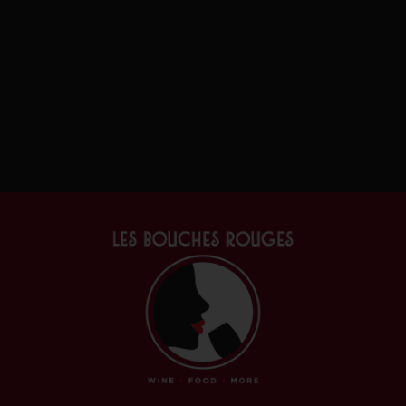
Ajouter au panier
Lire l
Monthelie “Cuvée Miss
Monthelie C
Armande” Vieilles Vignes
Garnier 
Bourgogne
Bour