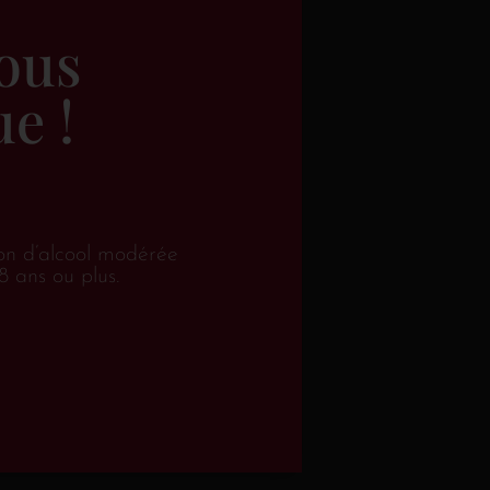
20
€
68.90
TTC
TTC
ous
au panier
Ajouter au panier
e !
on d’alcool modérée
8 ans ou plus.
r Cru “En