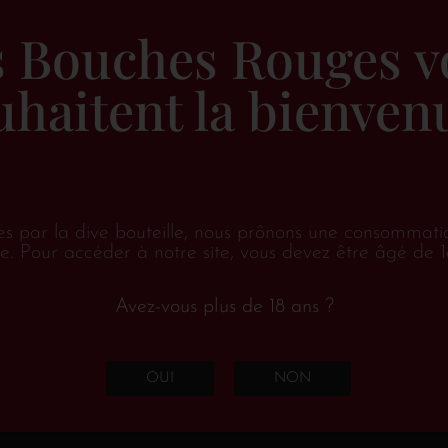
€
40.75
€
37.
TTC
s Bouches Rouges v
Ajouter au panier
Ajouter 
uhaitent la bienvenu
es par la dive bouteille, nous prônons une consommati
e. Pour accéder à notre site, vous devez être âgé de 1
Avez-vous plus de 18 ans ?
EN RUPTURE DE STOCK
OUI
NON
Saint-Romain “Sous le
Volnay 1e