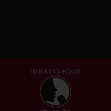
EN RUPTUR
Rully Les Plantenays
Sab
Bourgogne
Rh
€
43.30
€
10.
TTC