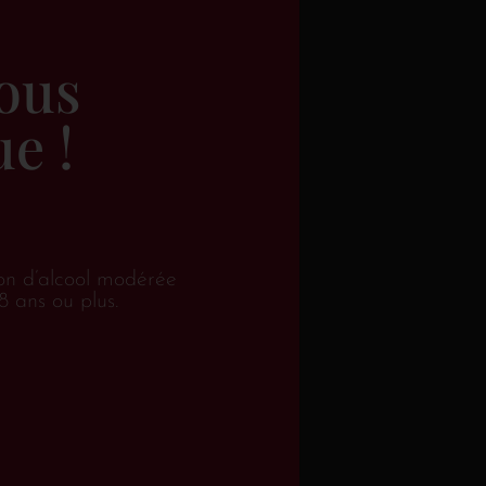
a suite
Ajouter au panier
ous
e !
on d’alcool modérée
8 ans ou plus.
E DE STOCK
EN RUPTURE DE STOCK
e 1 bouteille
Saint Auriol Syrah Rosé
pard”